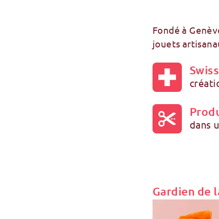
Fondé à Genève
jouets artisana
Swis
créati
Produ
dans u
Gardien de l