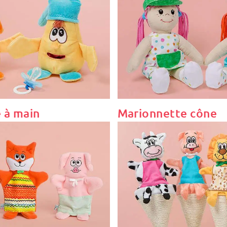
 à main
Marionnette cône