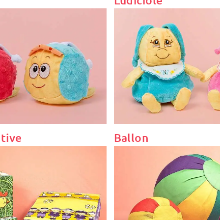
Ludiciole
tive
Ballon