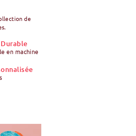
ollection de
es.
 Durable
ble en machine
sonnalisée
s