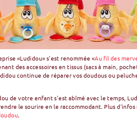
reprise «Ludidou» s'est renommée «
Au fil des merve
ant des accessoires en tissus (sacs à main, pochet
udidou continue de réparer vos doudous ou peluch
udou de votre enfant s'est abîmé avec le temps, Lu
rendre le sourire en le raccommodant. Plus d’infos 
 doudou
.