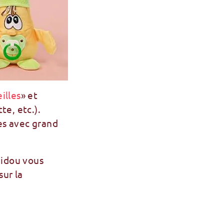
illes
» et
te, etc.).
es avec grand
didou vous
sur la