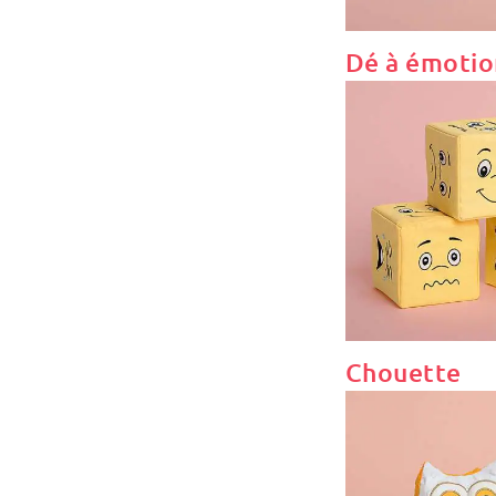
Dé à émotio
Chouette