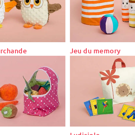
archande
Jeu du memory