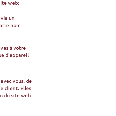
site web:
 via un
votre nom,
ives à votre
pe d'appareil
 avec vous, de
 client. Elles
on du site web