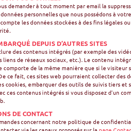
us demander à tout moment par email la suppress
 données personnelles que nous possédons à votre 
 compte les données stockées à des fins légales ou
rité.
BARQUÉ DEPUIS D’AUTRES SITES
clure des contenus intégrés (par exemple des vidé
es liens de réseaux sociaux, etc.). Le contenu intég
se comporte de la même manière que si le visiteur s
 De ce fait, ces sites web pourraient collecter des 
des cookies, embarquer des outils de suivis tiers et 
vec ces contenus intégrés si vous disposez d’un c
eb.
ONS DE CONTACT
mandes concernant notre politique de confidential
ntacter via les canaux proposés sur la
page Contac