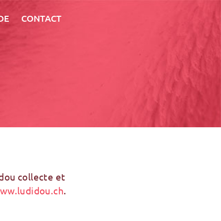
DE
CONTACT
dou collecte et
ww.ludidou.ch
.