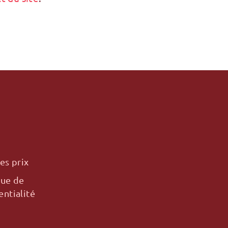
es prix
que de
entialité