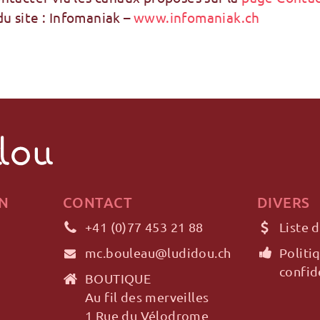
 site : Infomaniak –
www.infomaniak.ch
N
CONTACT
DIVERS
+41 (0)77 453 21 88
Liste d
mc.bouleau@ludidou.ch
Politi
confid
BOUTIQUE
Au fil des merveilles
1 Rue du Vélodrome