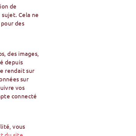
ion de
sujet. Cela ne
 pour des
os, des images,
ré depuis
e rendait sur
données sur
suivre vos
ompte connecté
ité, vous
t du site
.